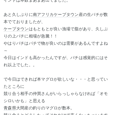
インドは本数まあまあ出てました。
あと久しぶりに
南アフリカ
ケープタウン
産の生バチが数
本でておりましたが、
ケープタウン
はもともとが良い漁場で脂があり、久しぶ
りの上バチに相場が急騰！！
やはりバチはバチで物が良いのは需要があるんですよね
～
今日はインドも高かったんですが、バチは感覚的にはそ
れ以上でした。。
で今日はできれば本マグロが欲しいな・・・と思ってい
たところに
競り合う相手の仲買さんがいらっしゃらなければ「オモ
シロいかも」と思える
青森県
大間産の釣りのマグロが数本。