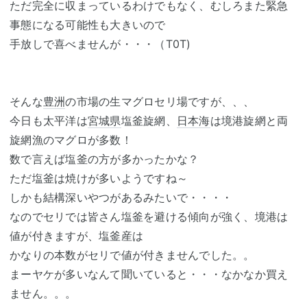
ただ完全に収まっているわけでもなく、むしろまた緊急
事態になる可能性も大きいので
手放しで喜べませんが・・・（T0T)
そんな
豊洲
の市場の生マグロセリ場ですが、、、
今日も太平洋は
宮城県
塩釜旋網、
日本海
は境港旋網と両
旋網漁のマグロが多数！
数で言えば塩釜の方が多かったかな？
ただ塩釜は焼けが多いようですね～
しかも結構深いやつがあるみたいで・・・・
なのでセリでは皆さん塩釜を避ける傾向が強く、境港は
値が付きますが、塩釜産は
かなりの本数がセリで値が付きませんでした。。
まーヤケが多いなんて聞いていると・・・なかなか買え
ません。。。